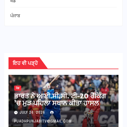
ਖੇਡ
ਪੰਜਾਬ
ਇਹ ਵੀ ਪੜ੍ਹੋ
ਖੇਡ
ਭਾਰਤ ਨੇ ਆਈ.ਸੀ.ਸੀ. ਟੀ-20 ਰੈਂਕਿੰਗ
’ਚ ਮੁੜ ਪਹਿਲਾ ਸਥਾਨ ਕੀਤਾ ਹਾਸਲ
JULY 26, 2026
PUADHPUNJABITV@GMAIL.COM