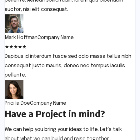
pellente. Aenean sollicitudin, lorem quis bibendum
auctor, nisi elit consequat.
Mark Hoffman
Company Name
★
★
★
★
★
Dapibus id interdum fusce sed odio massa tellus nibh
consequat justo mauris, donec nec tempus iaculis
pellente.
Pricilia Doe
Company Name
Have a Project in mind?
We can help you bring your ideas to life. Let’s talk
about what we can build and raise together.