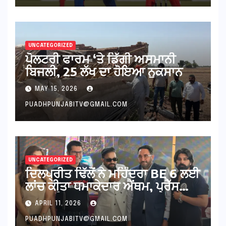
UNCATEGORIZED
ਪੋਲਟਰੀ ਫਾਰਮ ‘ਤੇ ਡਿੱਗੀ ਅਸਮਾਨੀ
ਬਿਜਲੀ, 25 ਲੱਖ ਦਾ ਹੋਇਆ ਨੁਕਸਾਨ
MAY 15, 2026
PUADHPUNJABITV@GMAIL.COM
UNCATEGORIZED
ਦਿਲਪ੍ਰੀਤ ਢਿੱਲੋਂ ਨੇ ਮਹਿੰਦਰਾ BE 6 ਲਈ
ਲਾਂਚ ਕੀਤਾ ਧਮਾਕੇਦਾਰ ਐਂਥਮ, ਪ੍ਰੈੱਸ
ਕਾਨਫਰੰਸ ‘ਚ ਛਾਇਆ ਜਲਵਾ
APRIL 11, 2026
PUADHPUNJABITV@GMAIL.COM