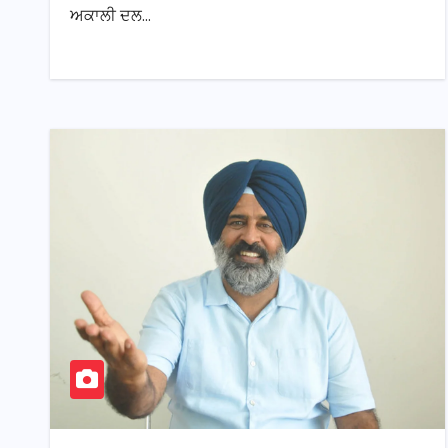
ਅਕਾਲੀ ਦਲ…