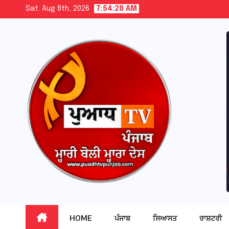
Skip
Sat. Aug 8th, 2026
7:54:29 AM
to
content
HOME
ਪੰਜਾਬ
ਸਿਆਸਤ
ਰਾਸ਼ਟਰੀ