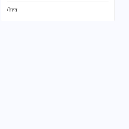
ਪੰਜਾਬ