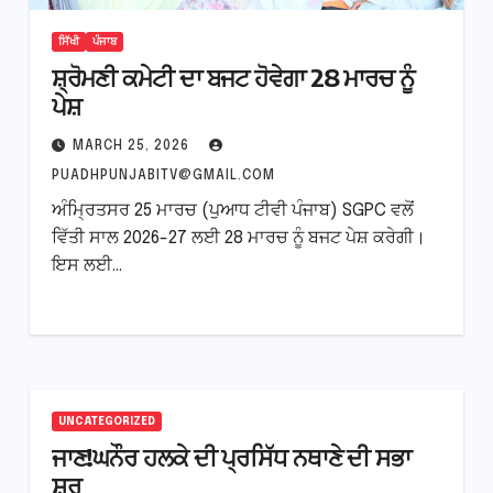
ਸਿੱਖੀ
ਪੰਜਾਬ
ਸ਼੍ਰੋਮਣੀ ਕਮੇਟੀ ਦਾ ਬਜਟ ਹੋਵੇਗਾ 28 ਮਾਰਚ ਨੂੰ
ਪੇਸ਼
MARCH 25, 2026
PUADHPUNJABITV@GMAIL.COM
ਅੰਮ੍ਰਿਤਸਰ 25 ਮਾਰਚ (ਪੁਆਧ ਟੀਵੀ ਪੰਜਾਬ) SGPC ਵਲੋਂ
ਵਿੱਤੀ ਸਾਲ 2026-27 ਲਈ 28 ਮਾਰਚ ਨੂੰ ਬਜਟ ਪੇਸ਼ ਕਰੇਗੀ।
ਇਸ ਲਈ…
UNCATEGORIZED
ਜਾਣ!ਘਨੌਰ ਹਲਕੇ ਦੀ ਪ੍ਰਸਿੱਧ ਨਥਾਣੇ ਦੀ ਸਭਾ
ਸ਼ੁਰੂ