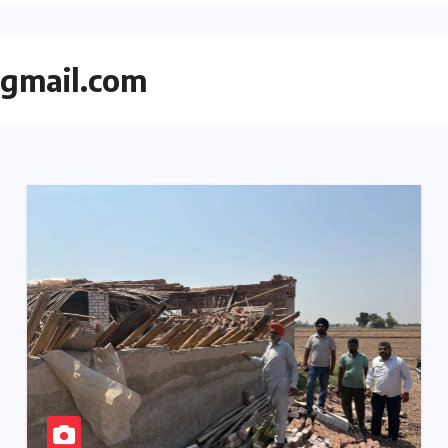
gmail.com