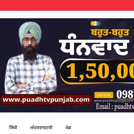
ਸਿੱਖੀ
ਅੰਤਰਰਾਸ਼ਟਰੀ
ਖੇਡ