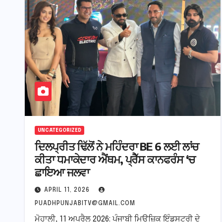
UNCATEGORIZED
ਦਿਲਪ੍ਰੀਤ ਢਿੱਲੋਂ ਨੇ ਮਹਿੰਦਰਾ BE 6 ਲਈ ਲਾਂਚ
ਕੀਤਾ ਧਮਾਕੇਦਾਰ ਐਂਥਮ, ਪ੍ਰੈੱਸ ਕਾਨਫਰੰਸ ‘ਚ
ਛਾਇਆ ਜਲਵਾ
APRIL 11, 2026
PUADHPUNJABITV@GMAIL.COM
ਮੋਹਾਲੀ, 11 ਅਪ੍ਰੈਲ 2026: ਪੰਜਾਬੀ ਮਿਊਜ਼ਿਕ ਇੰਡਸਟਰੀ ਦੇ