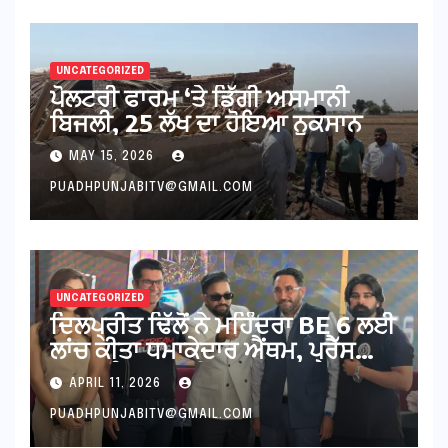
UNCATEGORIZED
ਪੋਲਟਰੀ ਫਾਰਮ ‘ਤੇ ਡਿੱਗੀ ਅਸਮਾਨੀ
ਬਿਜਲੀ, 25 ਲੱਖ ਦਾ ਹੋਇਆ ਨੁਕਸਾਨ
MAY 15, 2026
PUADHPUNJABITV@GMAIL.COM
UNCATEGORIZED
ਦਿਲਪ੍ਰੀਤ ਢਿੱਲੋਂ ਨੇ ਮਹਿੰਦਰਾ BE 6 ਲਈ
ਲਾਂਚ ਕੀਤਾ ਧਮਾਕੇਦਾਰ ਐਂਥਮ, ਪ੍ਰੈੱਸ
ਕਾਨਫਰੰਸ ‘ਚ ਛਾਇਆ ਜਲਵਾ
APRIL 11, 2026
PUADHPUNJABITV@GMAIL.COM