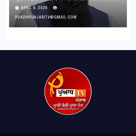
ਸਿੰਘ ਝਿੰਜਰ
APRIL 5, 2026
PUADHPUNJABITV@GMAIL.COM