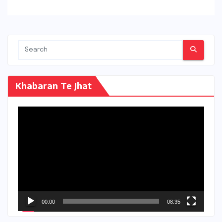
Khabaran Te Jhat
Video
Player
00:00
08:35