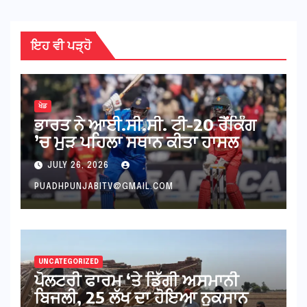
ਇਹ ਵੀ ਪੜ੍ਹੋ
ਖੇਡ
ਭਾਰਤ ਨੇ ਆਈ.ਸੀ.ਸੀ. ਟੀ-20 ਰੈਂਕਿੰਗ
’ਚ ਮੁੜ ਪਹਿਲਾ ਸਥਾਨ ਕੀਤਾ ਹਾਸਲ
JULY 26, 2026
PUADHPUNJABITV@GMAIL.COM
UNCATEGORIZED
ਪੋਲਟਰੀ ਫਾਰਮ ‘ਤੇ ਡਿੱਗੀ ਅਸਮਾਨੀ
ਬਿਜਲੀ, 25 ਲੱਖ ਦਾ ਹੋਇਆ ਨੁਕਸਾਨ