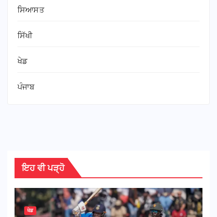
ਸਿਆਸਤ
ਸਿੱਖੀ
ਖੇਡ
ਪੰਜਾਬ
ਇਹ ਵੀ ਪੜ੍ਹੋ
ਖੇਡ