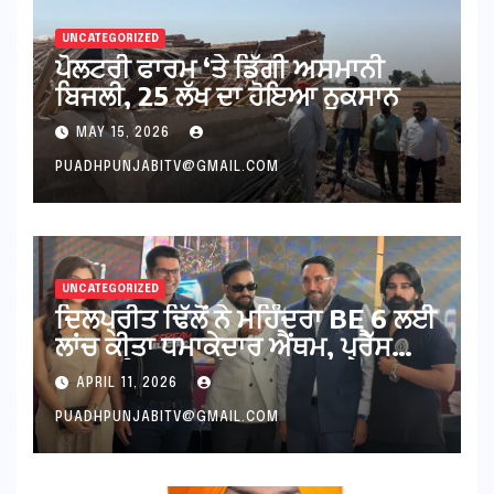
UNCATEGORIZED
ਪੋਲਟਰੀ ਫਾਰਮ ‘ਤੇ ਡਿੱਗੀ ਅਸਮਾਨੀ
ਬਿਜਲੀ, 25 ਲੱਖ ਦਾ ਹੋਇਆ ਨੁਕਸਾਨ
MAY 15, 2026
PUADHPUNJABITV@GMAIL.COM
UNCATEGORIZED
ਦਿਲਪ੍ਰੀਤ ਢਿੱਲੋਂ ਨੇ ਮਹਿੰਦਰਾ BE 6 ਲਈ
ਲਾਂਚ ਕੀਤਾ ਧਮਾਕੇਦਾਰ ਐਂਥਮ, ਪ੍ਰੈੱਸ
ਕਾਨਫਰੰਸ ‘ਚ ਛਾਇਆ ਜਲਵਾ
APRIL 11, 2026
PUADHPUNJABITV@GMAIL.COM