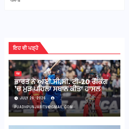
ਪੰਜਾਬ
ਇਹ ਵੀ ਪੜ੍ਹੋ
ਖੇਡ
ਭਾਰਤ ਨੇ ਆਈ.ਸੀ.ਸੀ. ਟੀ-20 ਰੈਂਕਿੰਗ
’ਚ ਮੁੜ ਪਹਿਲਾ ਸਥਾਨ ਕੀਤਾ ਹਾਸਲ
JULY 26, 2026
PUADHPUNJABITV@GMAIL.COM