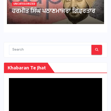
UNCATEGORIZED
ਹਰਮੀਤ ਸਿੰਘ ਪਠਾਣਮਾਜਰਾ ਗਿਫ਼੍ਰਤਾਰ
Khabaran Te Jhat
Video
Player