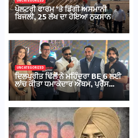
UNCATEGORIZED
ਪੋਲਟਰੀ ਫਾਰਮ ‘ਤੇ ਡਿੱਗੀ ਅਸਮਾਨੀ
ਬਿਜਲੀ, 25 ਲੱਖ ਦਾ ਹੋਇਆ ਨੁਕਸਾਨ
UNCATEGORIZED
ਦਿਲਪ੍ਰੀਤ ਢਿੱਲੋਂ ਨੇ ਮਹਿੰਦਰਾ BE 6 ਲਈ
ਲਾਂਚ ਕੀਤਾ ਧਮਾਕੇਦਾਰ ਐਂਥਮ, ਪ੍ਰੈੱਸ
ਕਾਨਫਰੰਸ ‘ਚ ਛਾਇਆ ਜਲਵਾ